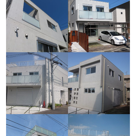
相模原市S様邸
横浜市T様邸
「内断熱のエコハウス」
４部屋の居室が可能な25坪住
宅
藤沢市O様邸
藤沢市T様邸
「ゆっくりと時間が流れる住
「シンプルナチュラルなRC住
空間」
宅」