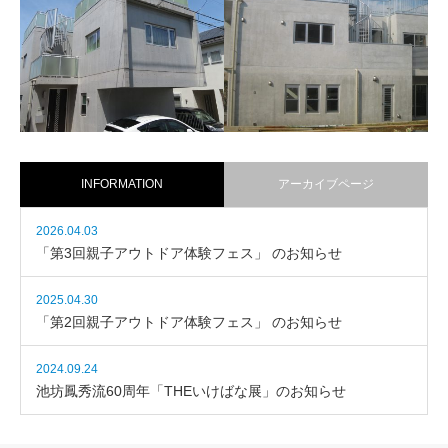
2019年 大和市
2017年 藤沢市
「屋上が庭になる家」
「光と風が優しくつつむ住空
間」
INFORMATION
アーカイブページ
2026.04.03
2014年 藤沢市
「第3回親子アウトドア体験フェス」 のお知らせ
2012年 藤沢市
「高台に佇む邸」
「落ち着いた雰囲気の漂う住
2025.04.30
まい」
「第2回親子アウトドア体験フェス」 のお知らせ
2024.09.24
池坊鳳秀流60周年「THEいけばな展」のお知らせ