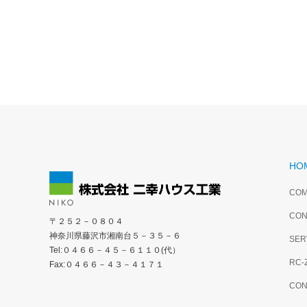
横浜市T様邸
相模原市
４部屋の居室が可能な25坪住宅
「内断熱
HO
COM
CON
〒２５２－０８０４
神奈川県藤沢市湘南台５－３５－６
SER
Tel:０４６６－４５－６１１０(代）
RC-
Fax:０４６６－４３－４１７１
CON