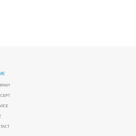
S様邸
藤沢市O様邸
のエコハウス」
「ゆっくりと時間が流れる住空間」
ME
PANY
CEPT
VICE
Z
TACT