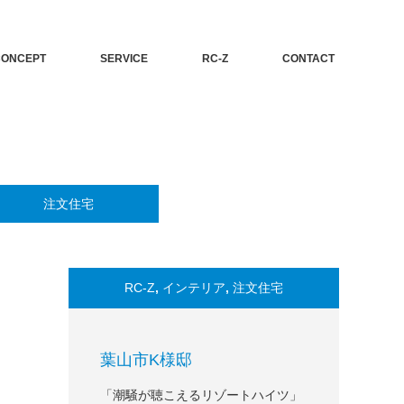
CONCEPT
SERVICE
RC-Z
CONTACT
注文住宅
RC-Z
,
インテリア
,
注文住宅
葉山市K様邸
「潮騒が聴こえるリゾートハイツ」